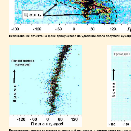
Пеленгование объекта на фоне движущегося на удалении около полумили сухог
Выделенные пеленги сухогруза и цели в той же полосе, с учетом знака вертика