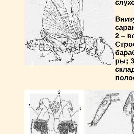
слух
Вниз
сара
2 – 
Стро
бара
ры; 
скла
поло