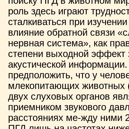
поиску ПГД в животном ми
роль здесь играют труднос
сталкиваться при изучении 
влияние обратной связи «с
нервная система», как пра
степени выходной эффект 
акустической информации. 
предположить, что у челов
млекопитающих животных (л
двух слуховых органов явл
приемником звукового давл
расстояниях ме-жду ними 2
ПГД лишь на частотах ниже