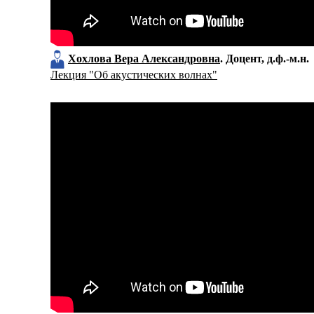
Хохлова Вера Александровна
Доцент
д.ф.-м.н.
Лекция "Об акустических волнах"