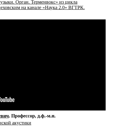
узыки. Орган. Терменвокс» из цикла
ховским на канале «Наука 2.0» ВГТРК.
евич
Профессор
д.ф.-м.н.
ской акустики