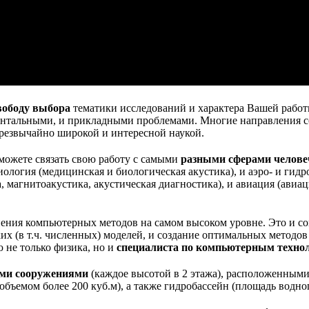
вободу выбора
тематики исследований и характера Вашей работ
нтальными, и прикладными проблемами. Многие направления со
чрезвычайно широкой и интересной наукой.
можете связать свою работу с самыми
разными сферами челове
иология (медицинская и биологическая акустика), и аэро- и гид
, магнитоакустика, акустическая диагностика), и авиация (авиац
нения компьютерных методов на самом высоком уровне. Это и 
их (в т.ч. численных) моделей, и создание оптимальных методо
не только физика, но и
специалиста по компьютерным техно
ми сооружениями
(каждое высотой в 2 этажа), расположенными 
бъемом более 200 куб.м), а также гидробассейн (площадь водного 