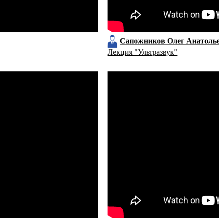
Сапожников Олег Анатоль
Лекция "Ультразвук"