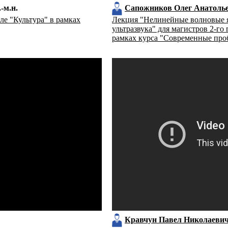
.-м.н.
Сапожников Олег Анатоль
ле "Культура" в рамках
Лекция "Нелинейные волновые 
ультразвука" для магистров 2-го
рамках курса "Современные пр
Кравчун Павел Николаеви