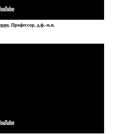
евич
Профессор
д.ф.-м.н.