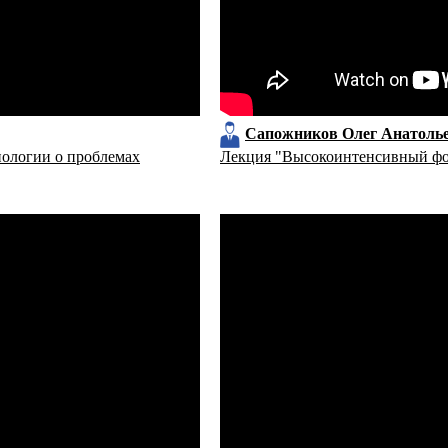
Сапожников Олег Анатоль
нологии о проблемах
Лекция "Высокоинтенсивный фо