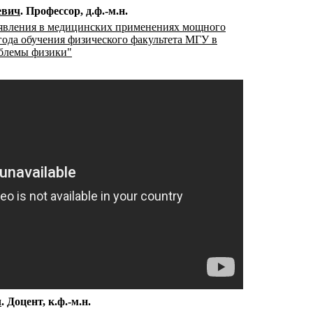
евич
Профессор
д.ф.-м.н.
явления в медицинских применениях мощного
 года обучения физического факультета МГУ в
облемы физики"
ч
Доцент
к.ф.-м.н.