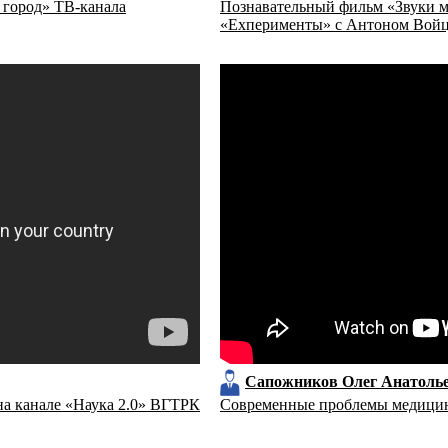
 город» ТВ-канала
Познавательный фильм «Звуки м
«Exперименты» с Антоном Войце
Сапожников Олег Анатоль
на канале «Наука 2.0» ВГТРК
Современные проблемы медицин