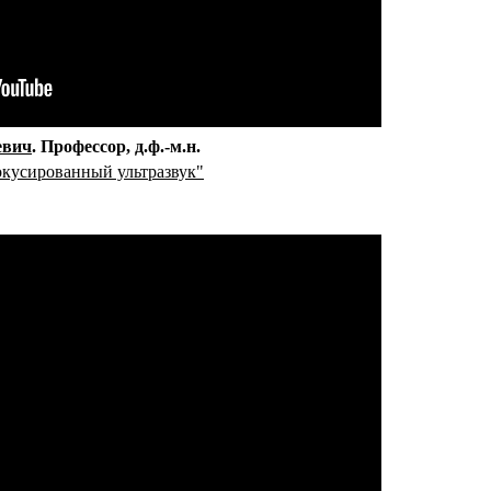
евич
Профессор
д.ф.-м.н.
кусированный ультразвук"