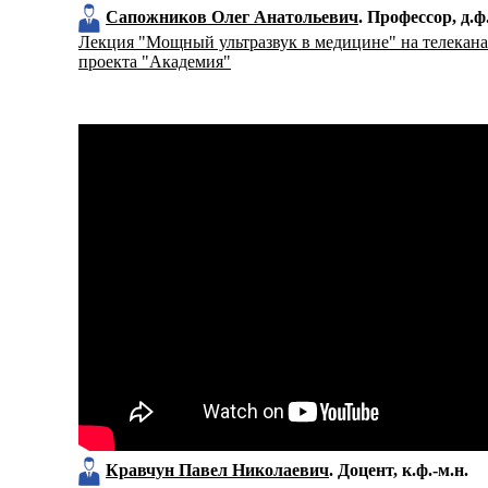
Сапожников Олег Анатольевич
Профессор
д.ф
Лекция "Мощный ультразвук в медицине" на телекана
проекта "Академия"
Кравчун Павел Николаевич
Доцент
к.ф.-м.н.