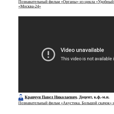
Познавательный фильм «Органы» из цикла «Удобный
«Москва-24»
Кравчун Павел Николаевич
Доцент
к.ф.-м.н.
Познавательный фильм «Акустика. Большой скачок» 